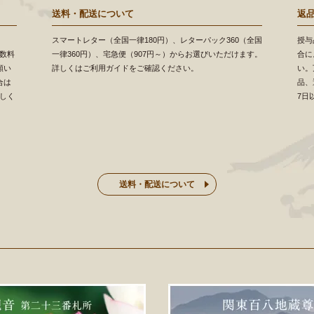
送料・配送について
返
スマートレター（全国一律180円）、レターパック360（全国
授与
数料
一律360円）、宅急便（907円～）からお選びいただけます。
合に
願い
詳しくはご利用ガイドをご確認ください。
い。
合は
品、
しく
7日
送料・配送について