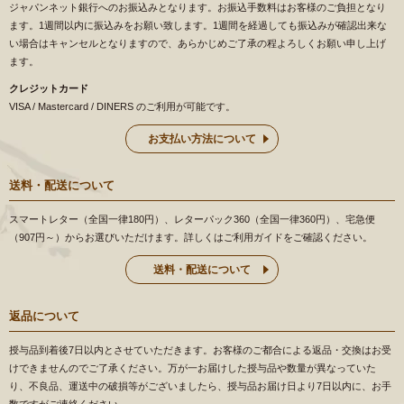
ジャパンネット銀行へのお振込みとなります。お振込手数料はお客様のご負担となり
ます。1週間以内に振込みをお願い致します。1週間を経過しても振込みが確認出来な
い場合はキャンセルとなりますので、あらかじめご了承の程よろしくお願い申し上げ
ます。
クレジットカード
VISA / Mastercard / DINERS のご利用が可能です。
お支払い方法について
送料・配送について
スマートレター（全国一律180円）、レターパック360（全国一律360円）、宅急便
（907円～）からお選びいただけます。詳しくはご利用ガイドをご確認ください。
送料・配送について
返品について
授与品到着後7日以内とさせていただきます。お客様のご都合による返品・交換はお受
けできませんのでご了承ください。万が一お届けした授与品や数量が異なっていた
り、不良品、運送中の破損等がございましたら、授与品お届け日より7日以内に、お手
数ですがご連絡ください。