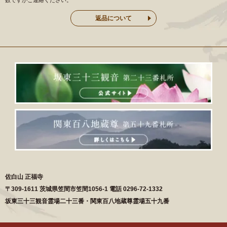
返品について
佐白山 正福寺
〒
309-1611
茨城県
笠間市
笠間1056-1
電話
0296-72-1332
坂東三十三観音霊場二十三番・関東百八地蔵尊霊場五十九番