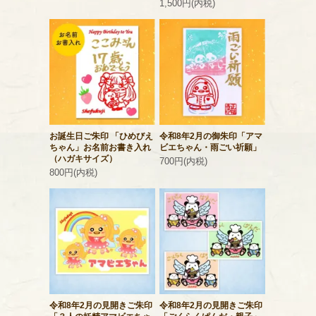
1,500円(内税)
お誕生日ご朱印 「ひめびえ
令和8年2月の御朱印「アマ
ちゃん」お名前お書き入れ
ビエちゃん・雨ごい祈願」
（ハガキサイズ）
700円(内税)
800円(内税)
令和8年2月の見開きご朱印
令和8年2月の見開きご朱印