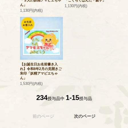
「３人の妖精アマビエちゃ
「ごくらくぱんだ・親子」
ん」
1,130円(内税)
1,130円(内税)
【お誕生日お名前書き入
れ】令和8年2月の見開きご
朱印「妖精アマビエちゃ
ん」
1,530円(内税)
234
1-15
授与品中
授与品
前のページ
次のページ