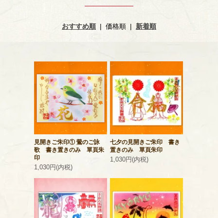
おすすめ順
|
価格順
|
新着順
見開きご朱印① 鶯のご詠
七夕の見開きご朱印 書き
歌 書き置きのみ 單頁朱
置きのみ 單頁朱印
印
1,030円(内税)
1,030円(内税)