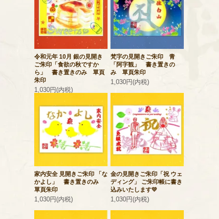
令和元年 10月 銀の見開き
梵字の見開きご朱印 青
ご朱印「食欲の秋ですか
「阿字観」 書き置きの
ら」 書き置きのみ 單頁
み 單頁朱印
朱印
1,030円(内税)
1,030円(内税)
家内安全 見開きご朱印 「な
金の見開きご朱印「祝 ウェ
かよし」 書き置きのみ
ディング」 ご朱印帳に書き
單頁朱印
込みいたします💛
1,030円(内税)
1,030円(内税)