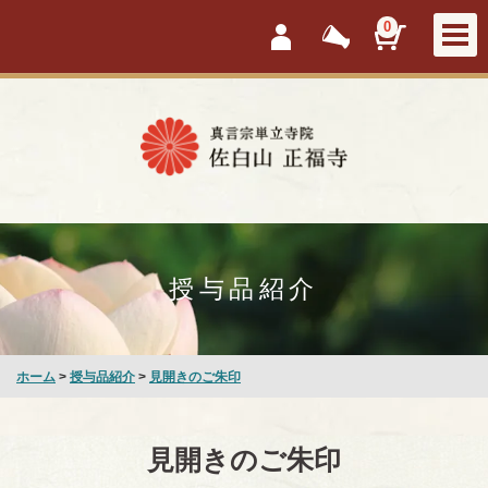
会員ログイン
新着情報
カートを見
0
授与品紹介
ホーム
>
授与品紹介
>
見開きのご朱印
見開きのご朱印