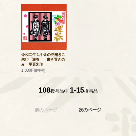
令和二年 1月 金の見開きご
朱印「迎春」 書き置きの
み 單頁朱印
1,030円(内税)
108
1-15
授与品中
授与品
前のページ
次のページ