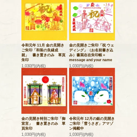
令和元年 11月 金の見開き
金の見開きご朱印「祝 ウェ
ご朱印「和装の良縁成
ディング」（お名前書き込
就」 書き置きのみ 單頁
み）書寫在在朱印帳＋
朱印
message and your name
1,030円(内税)
1,030円(内税)
金の見開き特別ご朱印「御
令和元年 12月の銀の見開き
宣言」 書き置きのみ 單
ご朱印「雪うさぎ」アマゾ
頁朱印
ン掲載中
1,030円(内税)
1,030円(内税)