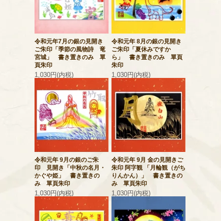
令和元年7月の銀の見開き
令和元年 8月の銀の見開き
ご朱印「季節の風物詩 竜
ご朱印「夏休みですか
宮城」 書き置きのみ 單
ら」 書き置きのみ 單頁
頁朱印
朱印
1,030円(内税)
1,030円(内税)
令和元年 9月の銀のご朱
令和元年 9月 金の見開きご
印 見開き「中秋の名月・
朱印 阿字観 「月輪観（がち
かぐや姫」 書き置きの
りんかん）」 書き置きの
み 單頁朱印
み 單頁朱印
1,030円(内税)
1,030円(内税)