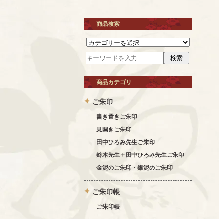
商品検索
商品カテゴリ
ご朱印
書き置きご朱印
見開きご朱印
田中ひろみ先生ご朱印
鈴木先生＋田中ひろみ先生ご朱印
金泥のご朱印・銀泥のご朱印
ご朱印帳
ご朱印帳