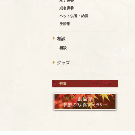
水子供養
戒名供養
ペット供養・納骨
決済用
相談
相談
グッズ
特集