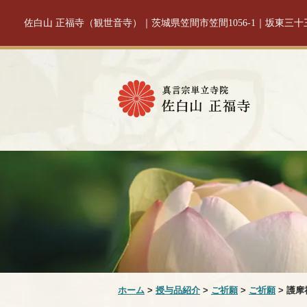
佐白山 正福寺（観世音寺）｜茨城県笠間市笠間1056-1｜坂東三
ホーム
>
授与品紹介
>
ご祈願
>
ご祈願
> 護摩