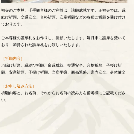
福寺のご本尊、千手観音様のご利益は、諸願成就です。正福寺では、縁
結び祈願、交通安全、合格祈願、安産祈願などの各種ご祈願を受け付け
ております。
ご本尊様の護摩札をお作りし、祈願いたします。毎月末に護摩を焚いて
おり、加持された護摩札をお渡しいたします。
［祈願内容］
厄除け祈願、縁結び祈願、良縁成就、交通安全、合格祈願、子授け祈
願、安産祈願、子授け祈願、当病平癒、商売繁盛、家内安全、身体健全
［お申し込み方法］
祈願内容と、お名前、それからお名前の読み方を備考欄にご記載くださ
い。