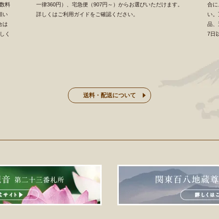
数料
一律360円）、宅急便（907円～）からお選びいただけます。
合に
願い
詳しくはご利用ガイドをご確認ください。
い。
合は
品、
しく
7日
送料・配送について