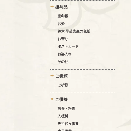
授与品
宝印帳
お姿
鈴木 早苗先生の色紙
お守り
ポストカード
お姿入れ
その他
ご祈願
ご祈願
ご供養
散骨・粉骨
入檀料
先祖代々供養