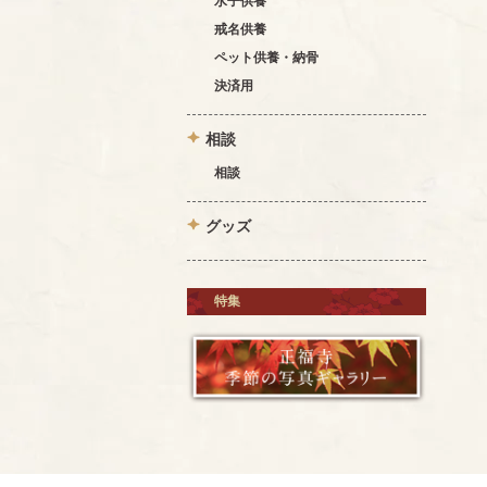
水子供養
戒名供養
ペット供養・納骨
決済用
相談
相談
グッズ
特集