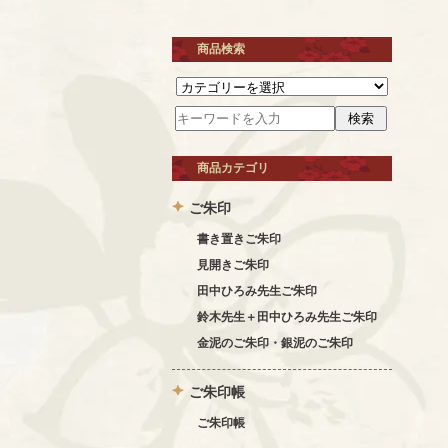
商品検索
商品カテゴリ
ご朱印
書き置きご朱印
見開きご朱印
田中ひろみ先生ご朱印
鈴木先生＋田中ひろみ先生ご朱印
金泥のご朱印・銀泥のご朱印
ご朱印帳
ご朱印帳