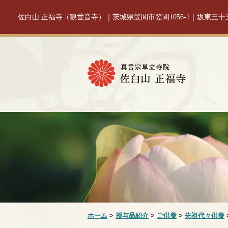
佐白山 正福寺（観世音寺）｜茨城県笠間市笠間1056-1｜坂東三
ホーム
>
授与品紹介
>
ご供養
>
先祖代々供養