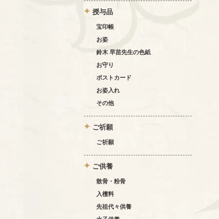
授与品
宝印帳
お姿
鈴木 早苗先生の色紙
お守り
ポストカード
お姿入れ
その他
ご祈願
ご祈願
ご供養
散骨・粉骨
入檀料
先祖代々供養