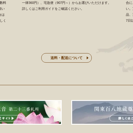
数料
一律360円）、宅急便（907円～）からお選びいただけます。
合に
願い
詳しくはご利用ガイドをご確認ください。
い。
合は
品、
しく
7日
送料・配送について