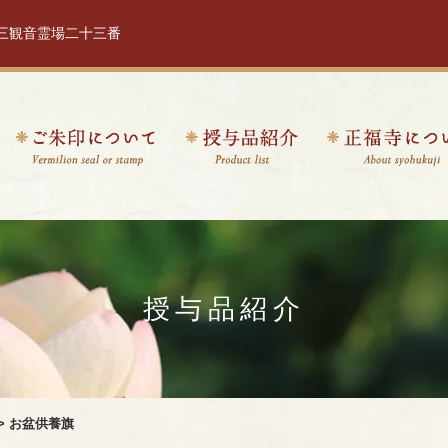
十三観音霊場二十三番
授与品紹介
> お盆供養旗