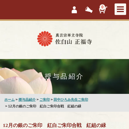
会員ログイン
新着情報
カートを見
0
授与品紹介
ホーム
>
授与品紹介
>
ご朱印
>
田中ひろみ先生ご朱印
> 12月の銀のご朱印 紅白ご朱印合戦 紅組の緑
12月の銀のご朱印 紅白ご朱印合戦 紅組の緑