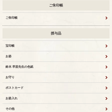
ご朱印帳
ご朱印帳
授与品
宝印帳
お姿
鈴木 早苗先生の色紙
お守り
ポストカード
お姿入れ
その他