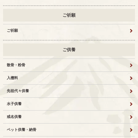
ご祈願
ご祈願
ご供養
散骨・粉骨
入檀料
先祖代々供養
水子供養
戒名供養
ペット供養・納骨