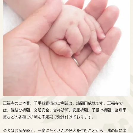
正福寺のご本尊、千手観音様のご利益は、諸願円成就です。正福寺で
は、縁結び祈願、交通安全、合格祈願、安産祈願、子授け祈願、当病平
癒などの各種ご祈願を不定期で受け付けております。
💠犬はお産が軽く、一度にたくさんの仔犬を生むことから、戌の日に出