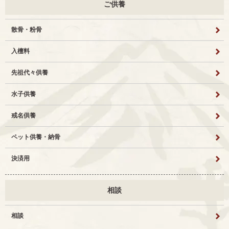
ご供養
散骨・粉骨
入檀料
先祖代々供養
水子供養
戒名供養
ペット供養・納骨
決済用
相談
相談