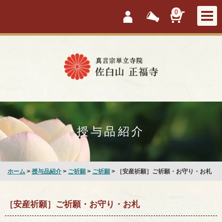
会員ログイン
新着情報
カートを見
0
授与品紹介
ホーム
>
授与品紹介
>
ご祈願
>
ご祈願
> ［安産祈願］ご祈願・お守り・お札
［安産祈願］ご祈願・お守り・お札