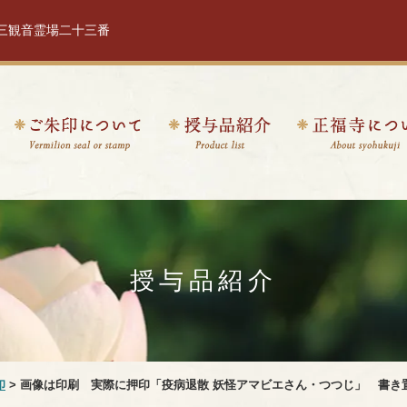
十三観音霊場二十三番
授与品紹介
印
> 画像は印刷 実際に押印「疫病退散 妖怪アマビエさん・つつじ」 書き