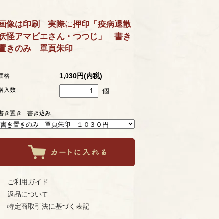
画像は印刷 実際に押印「疫病退散
妖怪アマビエさん・つつじ」 書き
置きのみ 單頁朱印
1,030円(内税)
価格
購入数
個
書き置き 書き込み
ご利用ガイド
返品について
特定商取引法に基づく表記