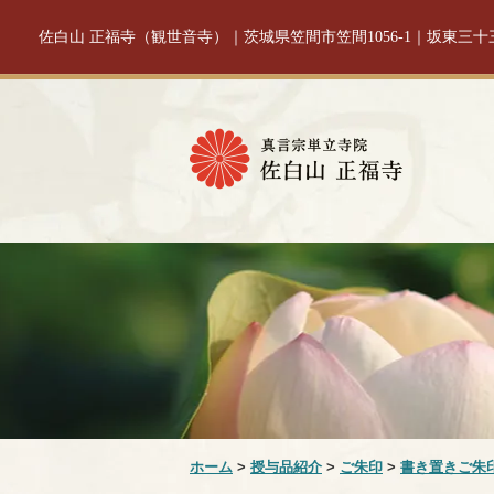
佐白山 正福寺（観世音寺）｜茨城県笠間市笠間1056-1｜坂東三
ホーム
>
授与品紹介
>
ご朱印
>
書き置きご朱