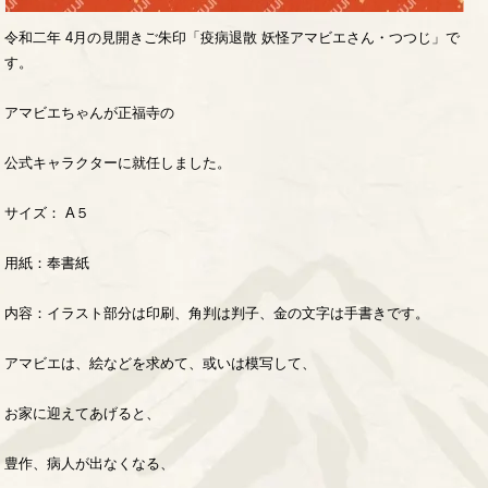
令和二年 4月の見開きご朱印「疫病退散 妖怪アマビエさん・つつじ」で
す。
アマビエちゃんが正福寺の
公式キャラクターに就任しました。
サイズ： A５
用紙：奉書紙
内容：イラスト部分は印刷、角判は判子、金の文字は手書きです。
アマビエは、絵などを求めて、或いは模写して、
お家に迎えてあげると、
豊作、病人が出なくなる、