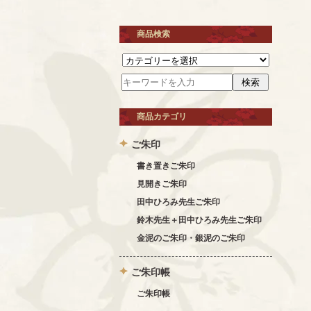
商品検索
商品カテゴリ
ご朱印
書き置きご朱印
見開きご朱印
田中ひろみ先生ご朱印
鈴木先生＋田中ひろみ先生ご朱印
金泥のご朱印・銀泥のご朱印
ご朱印帳
ご朱印帳