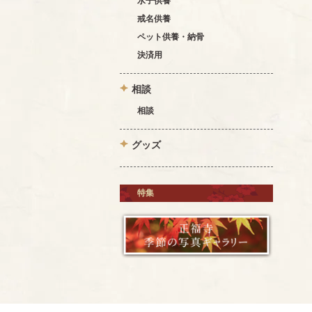
水子供養
戒名供養
ペット供養・納骨
決済用
相談
相談
グッズ
特集