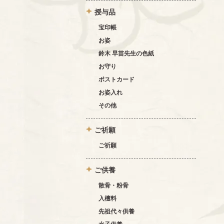
授与品
宝印帳
お姿
鈴木 早苗先生の色紙
お守り
ポストカード
お姿入れ
その他
ご祈願
ご祈願
ご供養
散骨・粉骨
入檀料
先祖代々供養