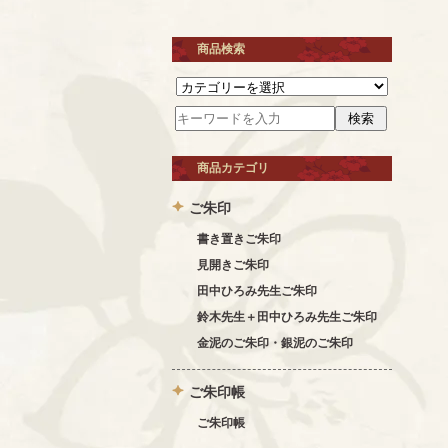
商品検索
商品カテゴリ
ご朱印
書き置きご朱印
見開きご朱印
田中ひろみ先生ご朱印
鈴木先生＋田中ひろみ先生ご朱印
金泥のご朱印・銀泥のご朱印
ご朱印帳
ご朱印帳