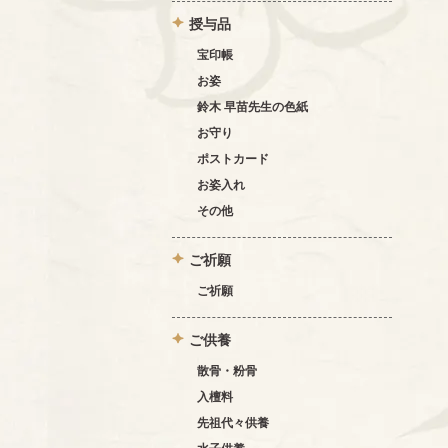
授与品
宝印帳
お姿
鈴木 早苗先生の色紙
お守り
ポストカード
お姿入れ
その他
ご祈願
ご祈願
ご供養
散骨・粉骨
入檀料
先祖代々供養