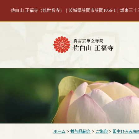
佐白山 正福寺（観世音寺）｜茨城県笠間市笠間1056-1｜坂東三
ホーム
>
授与品紹介
>
ご朱印
>
田中ひろみ先