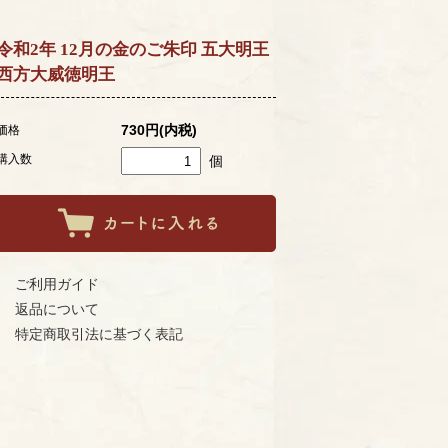
令和2年 12月の金のご朱印 五大明王
西方大威徳明王
730円(内税)
価格
購入数
個
ご利用ガイド
返品について
特定商取引法に基づく表記