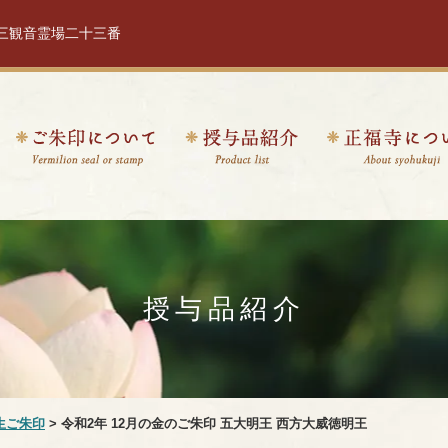
十三観音霊場二十三番
授与品紹介
生ご朱印
> 令和2年 12月の金のご朱印 五大明王 西方大威徳明王