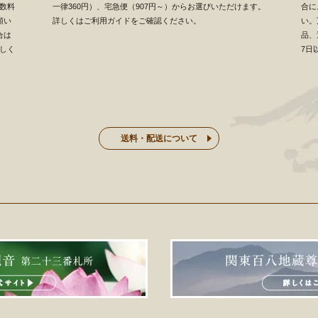
数料
一律360円）、宅急便（907円～）からお選びいただけます。
合に
願い
詳しくはご利用ガイドをご確認ください。
い。
合は
品、
しく
7日
送料・配送について