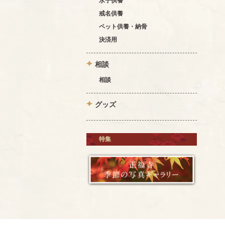
水子供養
戒名供養
ペット供養・納骨
決済用
相談
相談
グッズ
特集