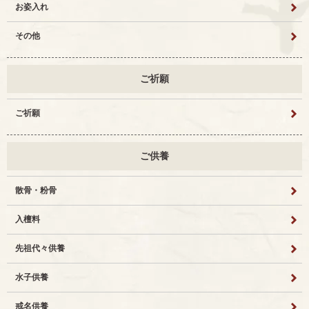
お姿入れ
その他
ご祈願
ご祈願
ご供養
散骨・粉骨
入檀料
先祖代々供養
水子供養
戒名供養