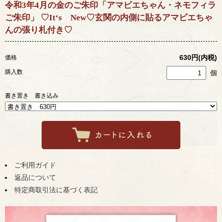
令和3年4月の金のご朱印「アマビエちゃん・ネモフィラ
ご朱印」 ♡It‘s New♡玄関の内側に貼るアマビエちゃ
んの張り札付き♡
630円(内税)
価格
購入数
個
書き置き 書き込み
ご利用ガイド
返品について
特定商取引法に基づく表記