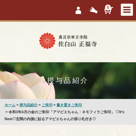
会員ログイン
新着情報
カートを見
0
授与品紹介
ホーム
>
授与品紹介
>
ご朱印
>
書き置きご朱印
> 令和3年4月の金のご朱印「アマビエちゃん・ネモフィラご朱印」 ♡It‘s
New♡玄関の内側に貼るアマビエちゃんの張り札付き♡