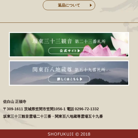
返品について
佐白山 正福寺
〒
309-1611
茨城県
笠間市
笠間1056-1
電話
0296-72-1332
坂東三十三観音霊場二十三番・関東百八地蔵尊霊場五十九番