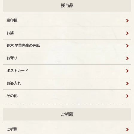
授与品
宝印帳
お姿
鈴木 早苗先生の色紙
お守り
ポストカード
お姿入れ
その他
ご祈願
ご祈願