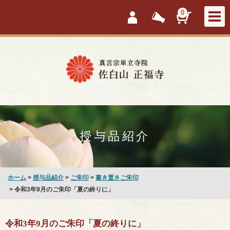
会員ログイン
新着情報
カートを見
0
授与品紹介
ホーム
>
授与品紹介
>
ご朱印
>
書き置きご朱印
> 令和3年9月のご朱印「夏の終りに」
令和3年9月のご朱印「夏の終りに」