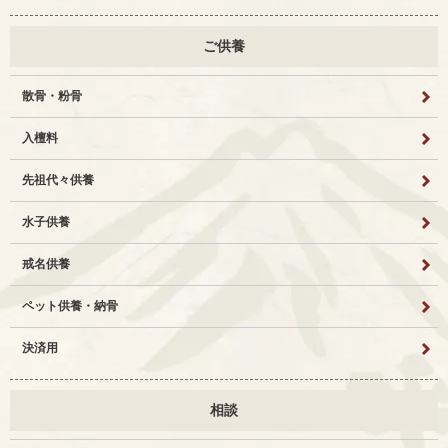
ご供養
散骨・粉骨
入檀料
先祖代々供養
水子供養
戒名供養
ペット供養・納骨
決済用
相談