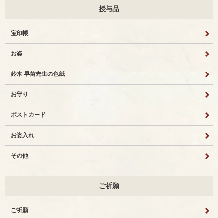
授与品
宝印帳
お姿
鈴木 早苗先生の色紙
お守り
ポストカード
お姿入れ
その他
ご祈願
ご祈願