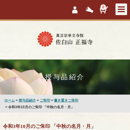
会員ログイン
新着情報
カートを見
0
授与品紹介
ホーム
>
授与品紹介
>
ご朱印
>
書き置きご朱印
> 令和3年10月のご朱印 「中秋の名月・月」
令和3年10月のご朱印 「中秋の名月・月」