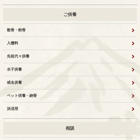
ご供養
散骨・粉骨
入檀料
先祖代々供養
水子供養
戒名供養
ペット供養・納骨
決済用
相談