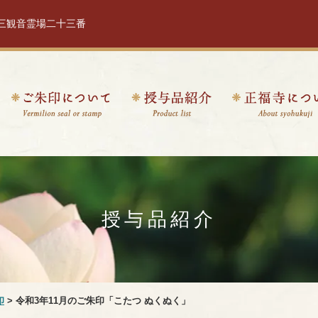
十三観音霊場二十三番
授与品紹介
印
> 令和3年11月のご朱印「こたつ ぬくぬく」