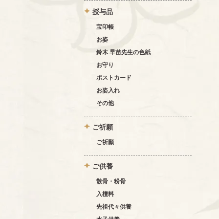
授与品
宝印帳
お姿
鈴木 早苗先生の色紙
お守り
ポストカード
お姿入れ
その他
ご祈願
ご祈願
ご供養
散骨・粉骨
入檀料
先祖代々供養