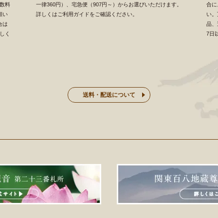
数料
一律360円）、宅急便（907円～）からお選びいただけます。
合に
願い
詳しくはご利用ガイドをご確認ください。
い。
合は
品、
しく
7日
送料・配送について