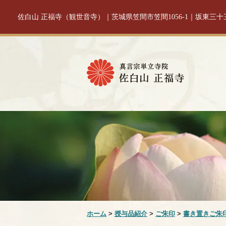
佐白山 正福寺（観世音寺）｜茨城県笠間市笠間1056-1｜坂東三
ホーム
>
授与品紹介
>
ご朱印
>
書き置きご朱