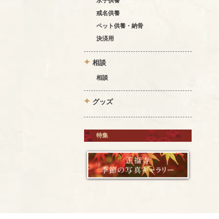
水子供養
戒名供養
ペット供養・納骨
決済用
相談
相談
グッズ
特集