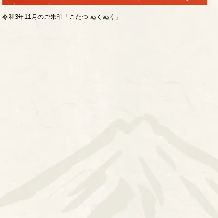
令和3年11月のご朱印「こたつ ぬくぬく」