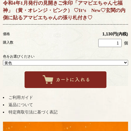
令和4年1月発行の見開きご朱印「アマビエちゃん七福
神」（黄・オレンジ・ピンク） ♡It‘s New♡玄関の内
側に貼るアマビエちゃんの張り札付き♡
1,130円(内税)
価格
購入数
個
色をお選びください
ご利用ガイド
返品について
特定商取引法に基づく表記