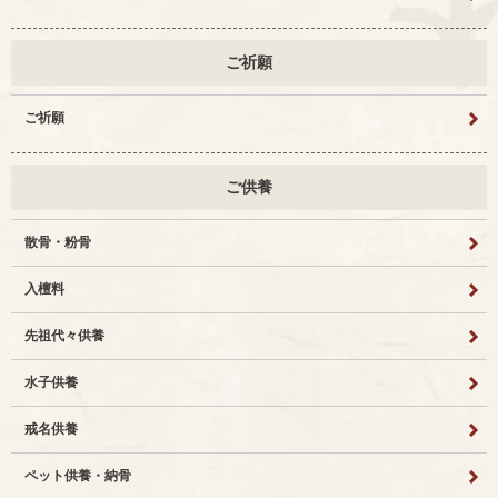
ご祈願
ご祈願
ご供養
散骨・粉骨
入檀料
先祖代々供養
水子供養
戒名供養
ペット供養・納骨