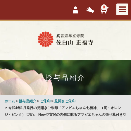
会員ログイン
新着情報
カートを見
0
授与品紹介
ホーム
>
授与品紹介
>
ご朱印
>
見開きご朱印
> 令和4年1月発行の見開きご朱印「アマビエちゃん七福神」（黄・オレン
ジ・ピンク） ♡It‘s New♡玄関の内側に貼るアマビエちゃんの張り札付き♡