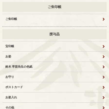
ご朱印帳
ご朱印帳
授与品
宝印帳
お姿
鈴木 早苗先生の色紙
お守り
ポストカード
お姿入れ
その他