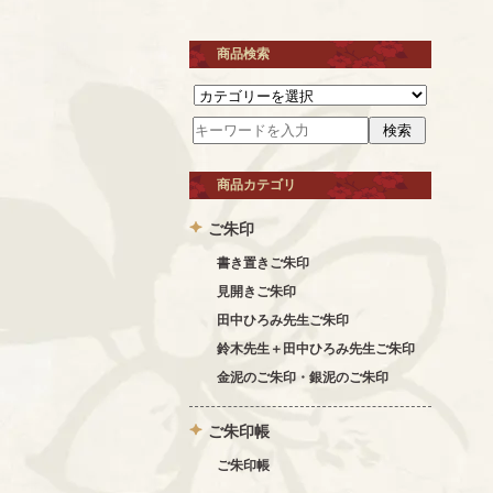
商品検索
商品カテゴリ
ご朱印
書き置きご朱印
見開きご朱印
田中ひろみ先生ご朱印
鈴木先生＋田中ひろみ先生ご朱印
金泥のご朱印・銀泥のご朱印
ご朱印帳
ご朱印帳