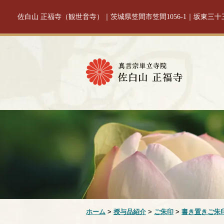
佐白山 正福寺（観世音寺）｜茨城県笠間市笠間1056-1｜坂東三
ホーム
>
授与品紹介
>
ご朱印
>
書き置きご朱