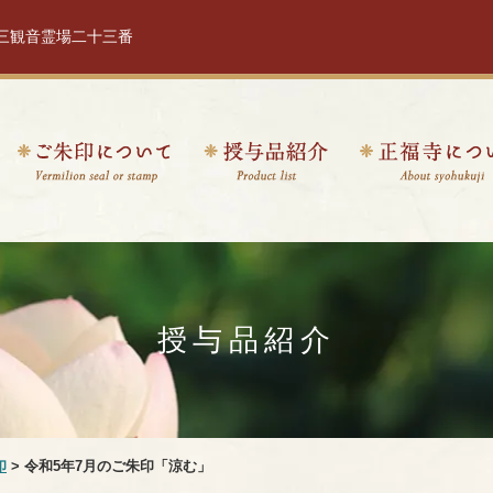
十三観音霊場二十三番
授与品紹介
印
> 令和5年7月のご朱印「涼む」