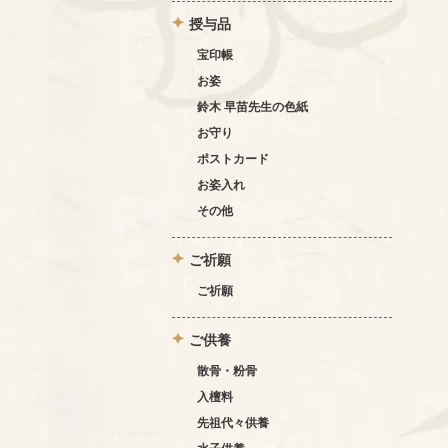
授与品
宝印帳
お姿
鈴木 早苗先生の色紙
お守り
ポストカード
お姿入れ
その他
ご祈願
ご祈願
ご供養
散骨・粉骨
入檀料
先祖代々供養