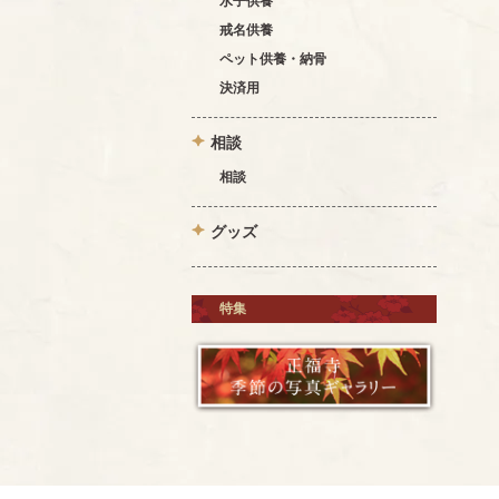
水子供養
戒名供養
ペット供養・納骨
決済用
相談
相談
グッズ
特集