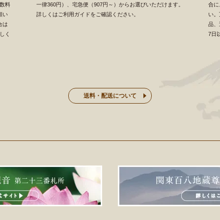
数料
一律360円）、宅急便（907円～）からお選びいただけます。
合に
願い
詳しくはご利用ガイドをご確認ください。
い。
合は
品、
しく
7日
送料・配送について