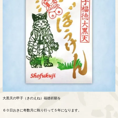
大黒天の甲子（きのえね）福徳祈願を
６０日おきに奇数月に執り行って５年になります。