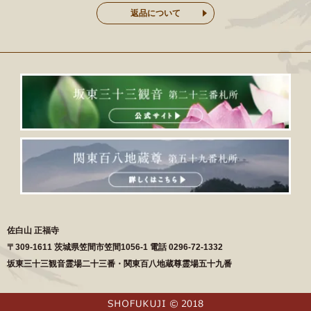
返品について
佐白山 正福寺
〒
309-1611
茨城県
笠間市
笠間1056-1
電話
0296-72-1332
坂東三十三観音霊場二十三番・関東百八地蔵尊霊場五十九番