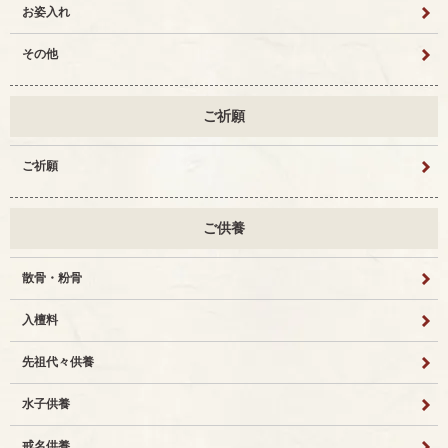
お姿入れ
その他
ご祈願
ご祈願
ご供養
散骨・粉骨
入檀料
先祖代々供養
水子供養
戒名供養