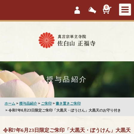
会員ログイン
新着情報
カートを見
0
授与品紹介
ホーム
>
授与品紹介
>
ご朱印
>
書き置きご朱印
> 令和7年6月23日限定ご朱印「大黒天・ぼうけん」大黒天のお守り付き
令和7年6月23日限定ご朱印「大黒天・ぼうけん」大黒天