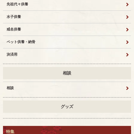
先祖代々供養
水子供養
戒名供養
ペット供養・納骨
決済用
相談
相談
グッズ
特集