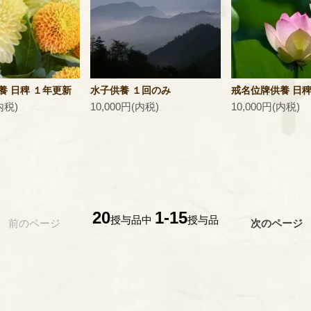
養 日稗 １年更新
水子供養 １回のみ
戒名位牌供養 日稗
内税)
10,000円(内税)
10,000円(内税)
20
1-15
授与品中
授与品
前のページ
次のページ