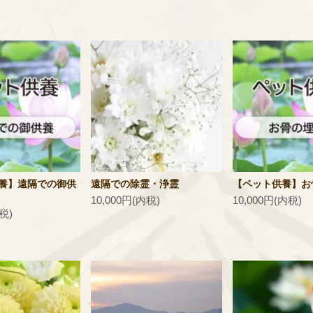
養】遠隔での御供
遠隔での除霊・浄霊
【ペット供養】お
10,000円(内税)
10,000円(内税)
税)