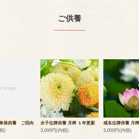
ご供養
単発供養 ご回向
水子位牌供養 月稗 １年更新
戒名位牌供養 月稗
税)
3,000円(内税)
3,000円(内税)