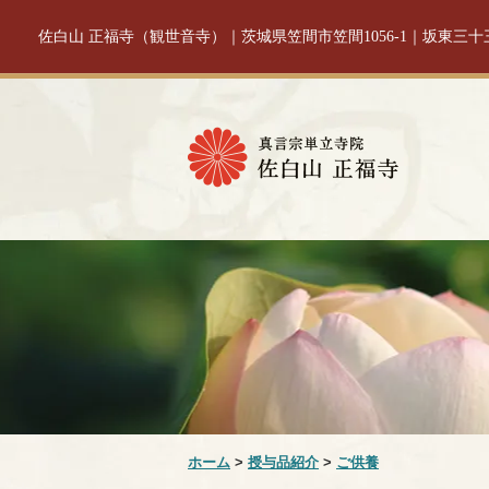
佐白山 正福寺（観世音寺）｜茨城県笠間市笠間1056-1｜坂東三
ホーム
>
授与品紹介
>
ご供養