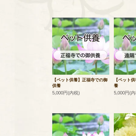
【ペット供養】正福寺での御
【ペット供
供養
養
5,000円(内税)
5,000円(内