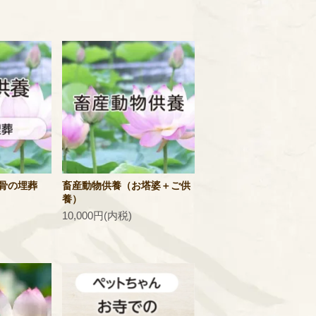
骨の埋葬
畜産動物供養（お塔婆＋ご供
養）
10,000円(内税)